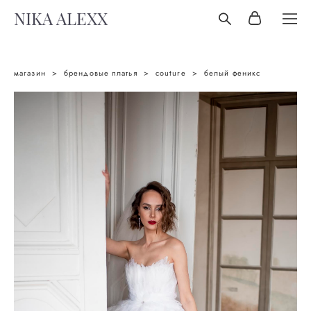
NIKA ALEXX
магазин
>
брендовые платья
>
couture
>
белый феникс