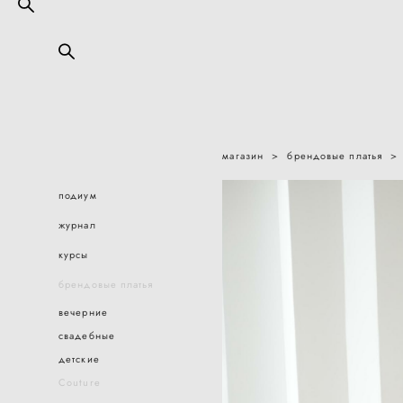
магазин
>
брендовые платья
>
подиум
журнал
курсы
брендовые платья
вечерние
свадебные
детские
Couture