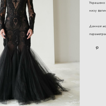
Украшено 
низу фати
Данная мо
параметра